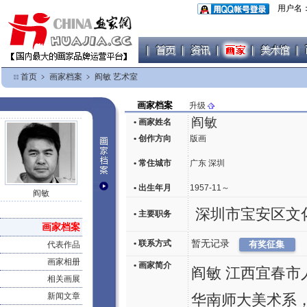
用户名
首页
﹥
画家档案
﹥
阎敏 艺术室
画家档案
升级
阎敏
• 画家姓名
• 创作方向
版画
• 常住城市
广东 深圳
• 出生年月
1957-11～
阎敏
深圳市宝安区文
• 主要职务
画家档案
• 联系方式
暂无记录
代表作品
画家相册
• 画家简介
阎敏 江西宜春
相关画展
新闻文章
华南师大美术系